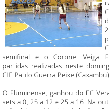
C
d
2
C
semifinal e o Coronel Veiga 
partidas realizadas neste domin
CIE Paulo Guerra Peixe (Caxambu
O Fluminense, ganhou do EC Vera
sets a 0, 25 a 12 e 25 a 16. Na out