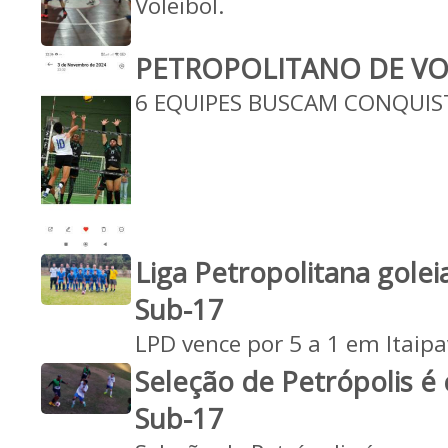
Voleibol.
PETROPOLITANO DE VO
6 EQUIPES BUSCAM CONQUIS
Liga Petropolitana golei
Sub-17
LPD vence por 5 a 1 em Itaip
Seleção de Petrópolis é
Sub-17