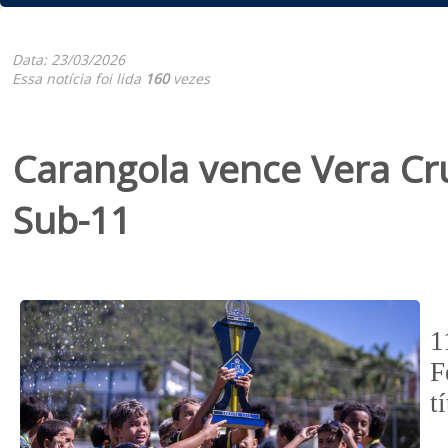
Data: 23/03/2026
Essa notícia foi lida
160
vezes
Carangola vence Vera Cru
Sub-11
O
1
F
t