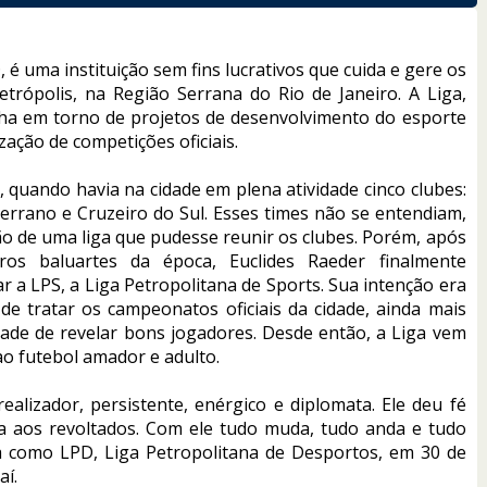
 é uma instituição sem fins lucrativos que cuida e gere os
trópolis, na Região Serrana do Rio de Janeiro. A Liga,
ha em torno de projetos de desenvolvimento do esporte
zação de competições oficiais.
 quando havia na cidade em plena atividade cinco clubes:
 Serrano e Cruzeiro do Sul. Esses times não se entendiam,
 de uma liga que pudesse reunir os clubes. Porém, após
ros baluartes da época, Euclides Raeder finalmente
ar a LPS, a Liga Petropolitana de Sports. Sua intenção era
e tratar os campeonatos oficiais da cidade, ainda mais
idade de revelar bons jogadores. Desde então, a Liga vem
ao futebol amador e adulto.
ealizador, persistente, enérgico e diplomata. Ele deu fé
ina aos revoltados. Com ele tudo muda, tudo anda e tudo
da como LPD, Liga Petropolitana de Desportos, em 30 de
aí.