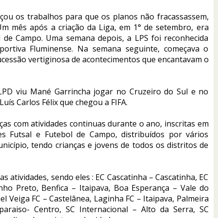
eçou os trabalhos para que os planos não fracassassem,
Um mês após a criação da Liga, em 1° de setembro, era
ol de Campo. Uma semana depois, a LPS foi reconhecida
portiva Fluminense. Na semana seguinte, começava o
ucessão vertiginosa de acontecimentos que encantavam o
 LPD viu Mané Garrincha jogar no Cruzeiro do Sul e no
Luís Carlos Félix que chegou a FIFA.
ças com atividades continuas durante o ano, inscritas em
s Futsal e Futebol de Campo, distribuídos por vários
icípio, tendo crianças e jovens de todos os distritos de
s atividades, sendo eles : EC Cascatinha – Cascatinha, EC
ho Preto, Benfica – Itaipava, Boa Esperança – Vale do
l Veiga FC – Castelânea, Laginha FC – Itaipava, Palmeira
paraiso- Centro, SC Internacional – Alto da Serra, SC