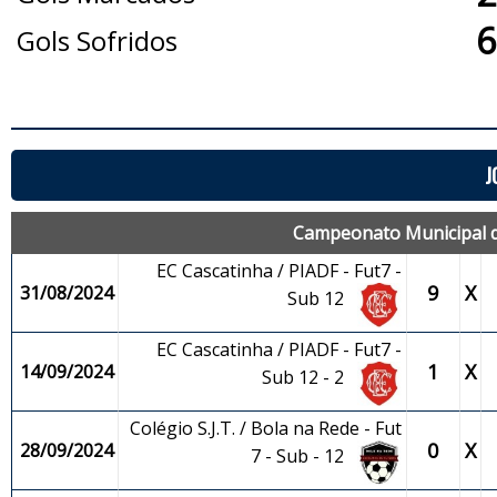
6
Gols Sofridos
J
Campeonato Municipal de
EC Cascatinha / PIADF - Fut7 -
9
X
31/08/2024
Sub 12
EC Cascatinha / PIADF - Fut7 -
1
X
14/09/2024
Sub 12 - 2
Colégio S.J.T. / Bola na Rede - Fut
0
X
28/09/2024
7 - Sub - 12