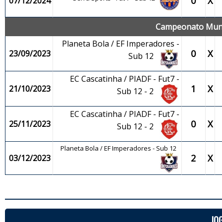
0
X
07/12/2024
Campeonato Munici
Planeta Bola / EF Imperadores -
0
X
23/09/2023
Sub 12
EC Cascatinha / PIADF - Fut7 -
1
X
21/10/2023
Sub 12 - 2
EC Cascatinha / PIADF - Fut7 -
0
X
25/11/2023
Sub 12 - 2
Planeta Bola / EF Imperadores - Sub 12
2
X
03/12/2023
JO