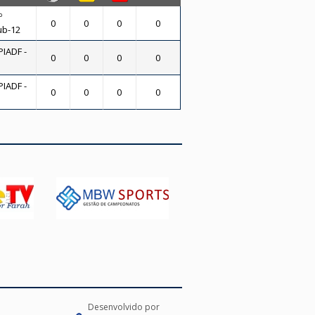
º
0
0
0
0
ub-12
PIADF -
0
0
0
0
PIADF -
0
0
0
0
Desenvolvido por