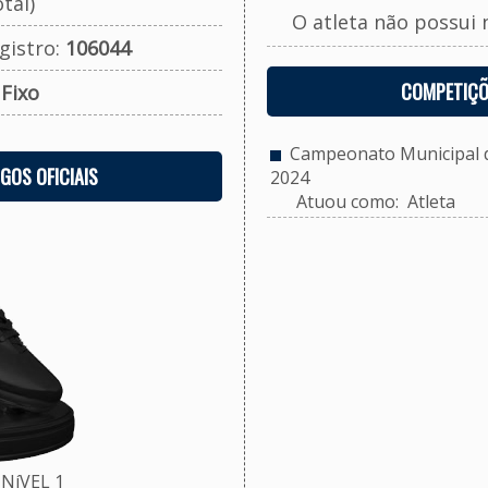
tal)
O atleta não possui 
gistro:
106044
COMPETIÇÕ
:
Fixo
Campeonato Municipal de
OGOS OFICIAIS
2024
Atuou como: Atleta
NíVEL 1