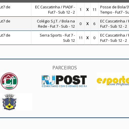
ut7 de
EC Cascatinha / PIADF -
Posse de Bola/3
1
X
11
Fut7 - Sub 12 - 2
Tempo - Fut7 - S
ut7 de
Colégio S.J.T. / Bola na
EC Cascatinha / 
0
X
6
Rede - Fut 7 - Sub - 12
Fut7 - Sub 12 - 2
ut7 de
Serra Sports - Fut 7 -
EC Cascatinha / 
11
X
0
Sub 12
Fut7 - Sub 12 - 2
PARCEIROS