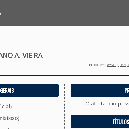
A
ANO A. VIEIRA
Link do perfil:
www.ligapetropo
GERAIS
P
O atleta não pos
cial)
mistoso)
TÍTULO