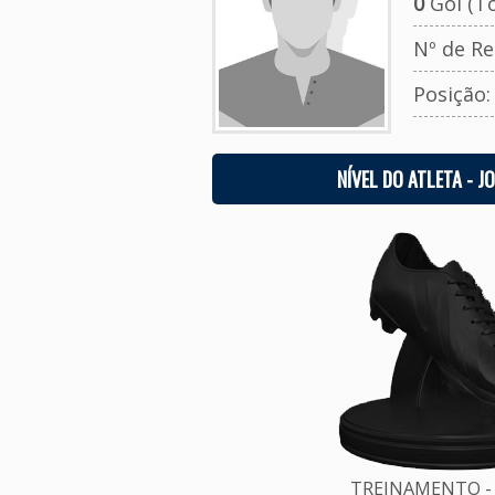
0
Gol (To
Nº de Re
Posição
NÍVEL DO ATLETA - J
TREINAMENTO - 