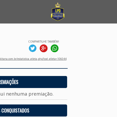
COMPARTILHE TAMBÉM!
litana.com.br/estatistica_atleta.php?cod_atleta=106044
REMIAÇÕES
sui nenhuma premiação.
S CONQUISTADOS