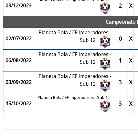
2
X
03/12/2023
Campeonato M
Planeta Bola / EF Imperadores -
0
X
02/07/2022
Sub 12
Planeta Bola / EF Imperadores -
1
X
06/08/2022
Sub 12
Planeta Bola / EF Imperadores -
3
X
03/09/2022
Sub 12
Planeta Bola / EF Imperadores - Sub 12
3
X
15/10/2022