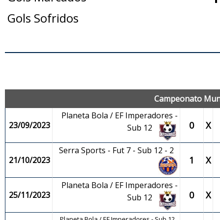
Gols Sofridos
J
Campeonato Munici
Planeta Bola / EF Imperadores -
0
X
23/09/2023
Sub 12
Serra Sports - Fut 7 - Sub 12 - 2
1
X
21/10/2023
Planeta Bola / EF Imperadores -
0
X
25/11/2023
Sub 12
Planeta Bola / EF Imperadores - Sub 12