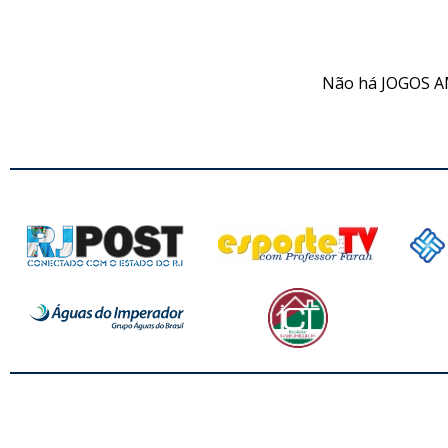
JO
Não há JOGOS A