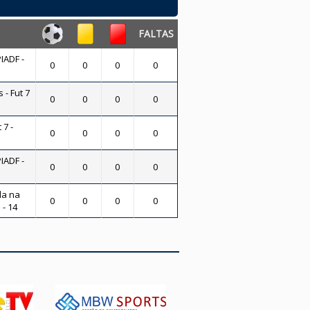
FALTAS
IADF -
0
0
0
0
 - Fut 7
0
0
0
0
 7 -
0
0
0
0
IADF -
0
0
0
0
ola na
0
0
0
0
 - 14