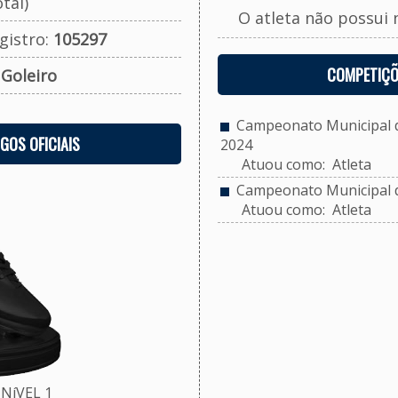
tal)
O atleta não possui 
gistro:
105297
COMPETIÇÕ
:
Goleiro
Campeonato Municipal de
OGOS OFICIAIS
2024
Atuou como: Atleta
Campeonato Municipal de
Atuou como: Atleta
NíVEL 1