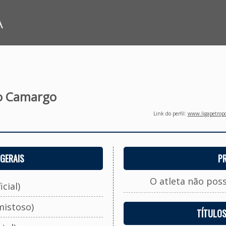
A
ro Camargo
Link do perfil:
www.ligapetropo
GERAIS
P
O atleta não pos
cial)
mistoso)
TÍTULO