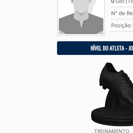
0
Gol (To
Nº de Re
Posição
NÍVEL DO ATLETA - J
TREINAMENTO - 