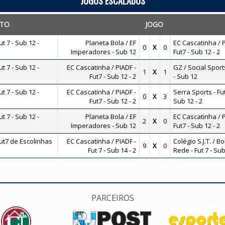
JOGOS ESCALADOS
TO
JOGO
 7 - Sub 12 -
Planeta Bola / EF
EC Cascatinha / P
0
X
0
Imperadores - Sub 12
Fut7 - Sub 12 - 2
 7 - Sub 12 -
EC Cascatinha / PIADF -
GZ / Social Sports
1
X
1
Fut7 - Sub 12 - 2
- Sub 12
 7 - Sub 12 -
EC Cascatinha / PIADF -
Serra Sports - Fut
0
X
3
Fut7 - Sub 12 - 2
Sub 12 - 2
 7 - Sub 12 -
Planeta Bola / EF
EC Cascatinha / P
2
X
0
Imperadores - Sub 12
Fut7 - Sub 12 - 2
t7 de Escolinhas
EC Cascatinha / PIADF -
Colégio S.J.T. / B
9
X
0
Fut 7 - Sub 14 - 2
Rede - Fut 7 - Sub
PARCEIROS