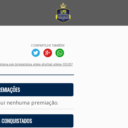
COMPARTILHE TAMBÉM!
litana.com.br/estatistica_atleta.php?cod_atleta=105297
REMIAÇÕES
sui nenhuma premiação.
S CONQUISTADOS