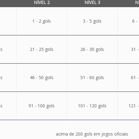
NÍVEL 2
NÍVEL 3
N
1 - 2 gols
3 - 5 gols
6 -
ls
21 - 25 gols
26 - 30 gols
31 -
ls
46 - 50 gols
51 - 60 gols
61 -
ls
91 - 100 gols
101 - 120 gols
121 -
acima de 200 gols em jogos oficiais