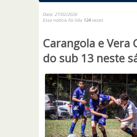
Data: 27/02/2026
Essa notícia foi lida
124
vezes
Carangola e Vera C
do sub 13 neste 