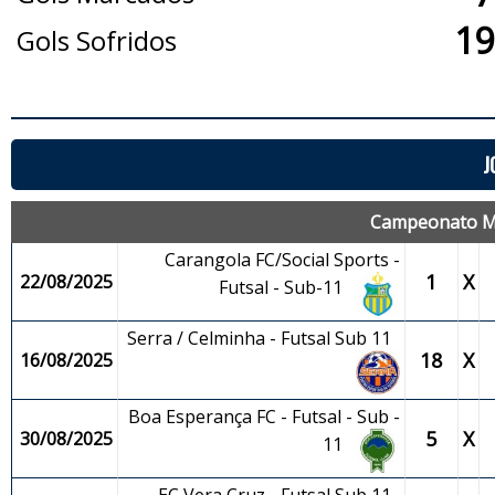
19
Gols Sofridos
J
Campeonato Mun
Carangola FC/Social Sports -
1
X
22/08/2025
Futsal - Sub-11
Serra / Celminha - Futsal Sub 11
18
X
16/08/2025
Boa Esperança FC - Futsal - Sub -
5
X
30/08/2025
11