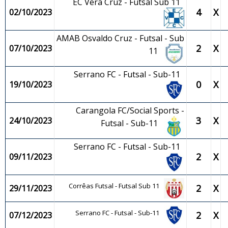
EC Vera Cruz - Futsal Sub 11
4
X
02/10/2023
AMAB Osvaldo Cruz - Futsal - Sub
2
X
07/10/2023
11
Serrano FC - Futsal - Sub-11
0
X
19/10/2023
Carangola FC/Social Sports -
3
X
24/10/2023
Futsal - Sub-11
Serrano FC - Futsal - Sub-11
2
X
09/11/2023
Corrêas Futsal - Futsal Sub 11
2
X
29/11/2023
Serrano FC - Futsal - Sub-11
2
X
07/12/2023