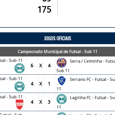
175
JOGOS OFICIAIS
Campeonato Municipal de Futsal - Sub 11
tsal - Sub-11
Serra / Celminha - Futsa
6
X
4
Sub 11
tsal - Sub-11
Serrano FC - Futsal - Su
4
X
1
11
tsal - Sub-11
Laginha FC - Futsal - Su
4
X
3
11