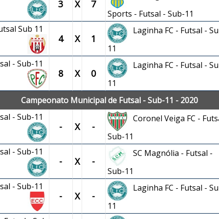
3
X
7
Sports - Futsal - Sub-11
Futsal Sub 11
Laginha FC - Futsal - Su
4
X
1
11
tsal - Sub-11
Laginha FC - Futsal - Su
8
X
0
11
Campeonato Municipal de Futsal - Sub-11 - 2020
tsal - Sub-11
Coronel Veiga FC - Futsa
-
X
-
Sub-11
tsal - Sub-11
SC Magnólia - Futsal -
-
X
-
Sub-11
tsal - Sub-11
Laginha FC - Futsal - Su
-
X
-
11