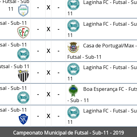
 Futsal - Sub
Laginha FC - Futsal - Su
-
X
-
11
11
tsal - Sub-11
Laginha FC - Futsal - Su
-
X
-
11
tsal - Sub-11
Casa de Portugal/Max -
-
X
-
Futsal - Sub-11
utsal - Sub 11
Laginha FC - Futsal - Su
-
X
-
11
tsal - Sub-11
Boa Esperança FC - Fut
-
X
-
- Sub - 11
tsal - Sub-11
Laginha FC - Futsal - Su
-
X
-
11
Campeonato Municipal de Futsal - Sub-11 - 2019