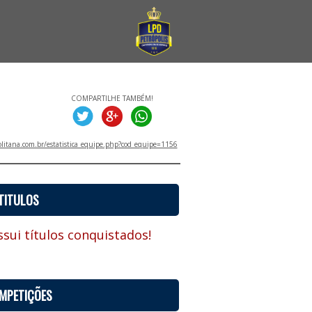
COMPARTILHE TAMBÉM!
litana.com.br/estatistica_equipe.php?cod_equipe=1156
TITULOS
sui títulos conquistados!
MPETIÇÕES