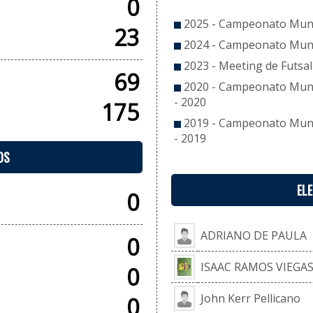
0
2025 - Campeonato Munic
23
2024 - Campeonato Munic
2023 - Meeting de Futsal
69
2020 - Campeonato Munic
- 2020
175
2019 - Campeonato Munic
- 2019
OS
EL
0
ADRIANO DE PAULA
0
ISAAC RAMOS VIEGA
0
John Kerr Pellicano
0