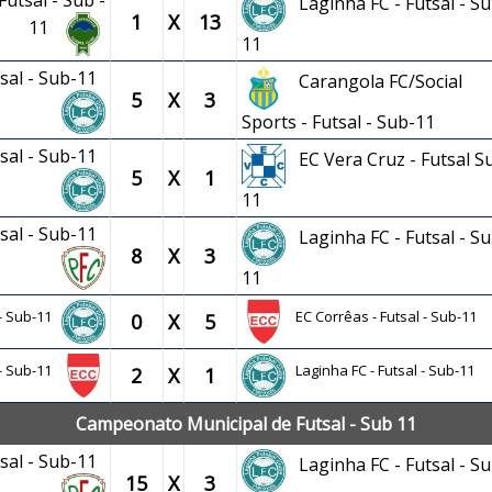
utsal - Sub -
Laginha FC - Futsal - Su
1
X
13
11
11
tsal - Sub-11
Carangola FC/Social
5
X
3
Sports - Futsal - Sub-11
tsal - Sub-11
EC Vera Cruz - Futsal S
5
X
1
11
tsal - Sub-11
Laginha FC - Futsal - Su
8
X
3
11
l - Sub-11
EC Corrêas - Futsal - Sub-11
0
X
5
 - Sub-11
Laginha FC - Futsal - Sub-11
2
X
1
Campeonato Municipal de Futsal - Sub 11
tsal - Sub-11
Laginha FC - Futsal - Su
15
X
3