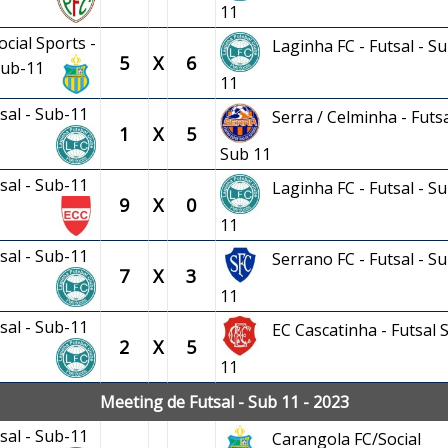
11
cial Sports -
Laginha FC - Futsal - Su
5
X
6
 Sub-11
11
tsal - Sub-11
Serra / Celminha - Futsa
1
X
5
Sub 11
tsal - Sub-11
Laginha FC - Futsal - Su
9
X
0
11
tsal - Sub-11
Serrano FC - Futsal - Su
7
X
3
11
tsal - Sub-11
EC Cascatinha - Futsal 
2
X
5
11
Meeting de Futsal - Sub 11 - 2023
tsal - Sub-11
Carangola FC/Social