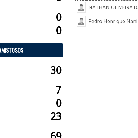
NATHAN OLIVEIRA D
0
Pedro Henrique Nani
0
 AMISTOSOS
30
7
0
23
69