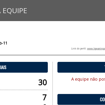
 EQUIPE
ub-11
Link do perfil:
www.ligapetropo
IAIS
A equipe não pos
30
7
CO