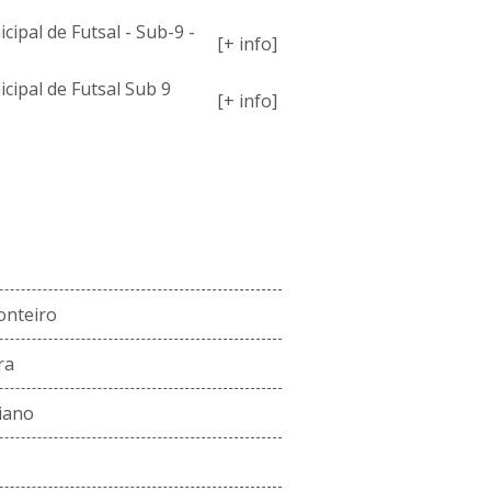
pal de Futsal - Sub-9 -
[+ info]
ipal de Futsal Sub 9
[+ info]
ENCO ATUAL
onteiro
ra
iano