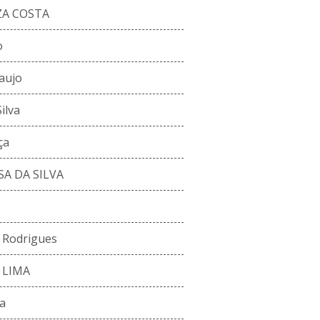
ZA COSTA
o
aujo
ilva
ça
A DA SILVA
o Rodrigues
 LIMA
ra