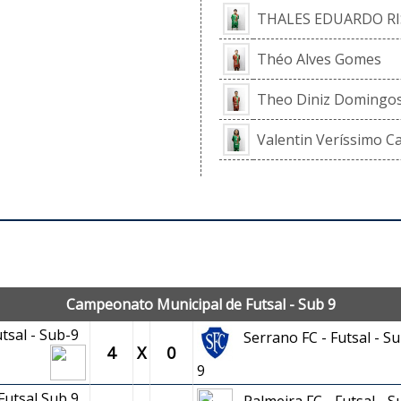
THALES EDUARDO RI
Théo Alves Gomes
Theo Diniz Domingo
Valentin Veríssimo Ca
JOGOS OFICIAIS
Campeonato Municipal de Futsal - Sub 9
utsal - Sub-9
Serrano FC - Futsal - Su
4
X
0
9
 Futsal Sub 9