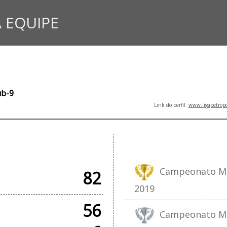
 EQUIPE
ub-9
Link do perfil:
www.ligapetropo
IAIS
Campeonato Muni
82
2019
56
Campeonato Muni