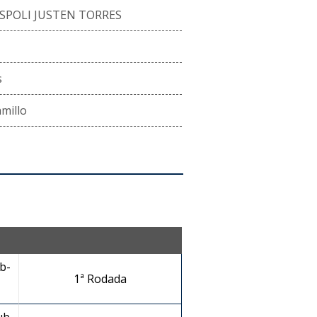
SPOLI JUSTEN TORRES
s
millo
b-
1ª Rodada