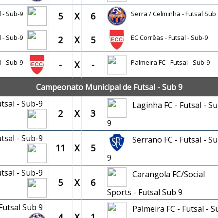
al - Sub-9
Serra / Celminha - Futsal Sub 
5
X
6
al - Sub-9
EC Corrêas - Futsal - Sub-9
2
X
5
l - Sub-9
Palmeira FC - Futsal - Sub-9
-
X
-
Campeonato Municipal de Futsal - Sub 9
utsal - Sub-9
Laginha FC - Futsal - Su
2
X
3
9
utsal - Sub-9
Serrano FC - Futsal - Su
11
X
5
9
utsal - Sub-9
Carangola FC/Social
5
X
6
Sports - Futsal Sub 9
 Futsal Sub 9
Palmeira FC - Futsal - S
4
X
1