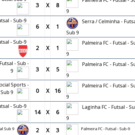
Palmeira FC - Futsal - S
3
X
8
9
utsal - Sub-9
Serra / Celminha - Futsa
6
X
1
Sub 9
utsal - Sub-9
Palmeira FC - Futsal - S
2
X
1
9
utsal - Sub -
Palmeira FC - Futsal - S
3
X
5
9
9
cial Sports -
Palmeira FC - Futsal - S
0
X
16
l Sub 9
9
utsal - Sub-9
Laginha FC - Futsal - Su
14
X
6
9
sal Sub 9
Palmeira FC - Futsal - Sub-9
2
X
3