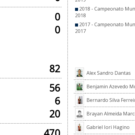
2018 - Campeonato Munici
0
2018
2017 - Campeonato Munic
0
2017
 AMISTOSOS
EL
82
Alex Sandro Dantas
56
Benjamin Azevedo M
6
Bernardo Silva Ferrei
20
Brayan Almeida Marc
Gabriel Iori Hagino
470