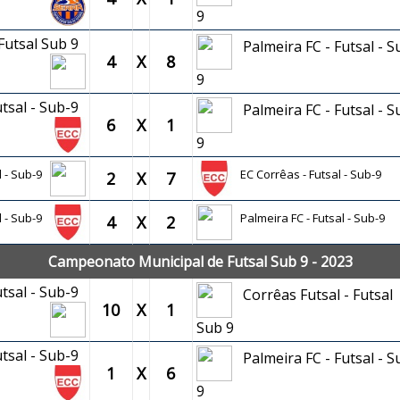
9
 Futsal Sub 9
Palmeira FC - Futsal - S
4
X
8
9
utsal - Sub-9
Palmeira FC - Futsal - S
6
X
1
9
al - Sub-9
EC Corrêas - Futsal - Sub-9
2
X
7
l - Sub-9
Palmeira FC - Futsal - Sub-9
4
X
2
Campeonato Municipal de Futsal Sub 9 - 2023
utsal - Sub-9
Corrêas Futsal - Futsal
10
X
1
Sub 9
utsal - Sub-9
Palmeira FC - Futsal - S
1
X
6
9