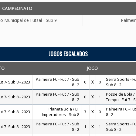
CAMPEONATO
 Municipal de Futsal - Sub 9
Palmeir
JOGOS ESCALADOS
TO
JOGO
Palmeira FC - Fut 7 - Sub
Serra Sports - Fu
 7- Sub 8 - 2023
0
X
0
8 - 2
Sub 8 - 2
Palmeira FC - Fut 7 - Sub
Posse de Bola / 
 7- Sub 8 - 2023
0
X
1
8 - 2
Tempo - Fut 7 - S
Planeta Bola / EF
Palmeira FC - Fut
 7- Sub 8 - 2023
3
X
0
Imperadores - Sub 8
8 - 2
Palmeira FC - Fut 7 - Sub
Serra Sports - Fu
 7- Sub 8 - 2023
1
X
1
8 - 2
Sub 8 - 2