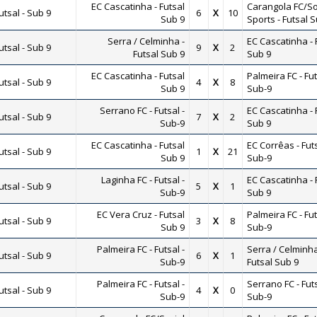
EC Cascatinha - Futsal
Carangola FC/So
tsal - Sub 9
6
X
10
Sub 9
Sports - Futsal 
Serra / Celminha -
EC Cascatinha - 
tsal - Sub 9
9
X
2
Futsal Sub 9
Sub 9
EC Cascatinha - Futsal
Palmeira FC - Fut
tsal - Sub 9
4
X
8
Sub 9
Sub-9
Serrano FC - Futsal -
EC Cascatinha - 
tsal - Sub 9
7
X
2
Sub-9
Sub 9
EC Cascatinha - Futsal
EC Corrêas - Futs
tsal - Sub 9
1
X
21
Sub 9
Sub-9
Laginha FC - Futsal -
EC Cascatinha - 
tsal - Sub 9
5
X
1
Sub-9
Sub 9
EC Vera Cruz - Futsal
Palmeira FC - Fut
tsal - Sub 9
3
X
8
Sub 9
Sub-9
Palmeira FC - Futsal -
Serra / Celminha
tsal - Sub 9
6
X
1
Sub-9
Futsal Sub 9
Palmeira FC - Futsal -
Serrano FC - Futs
tsal - Sub 9
4
X
0
Sub-9
Sub-9