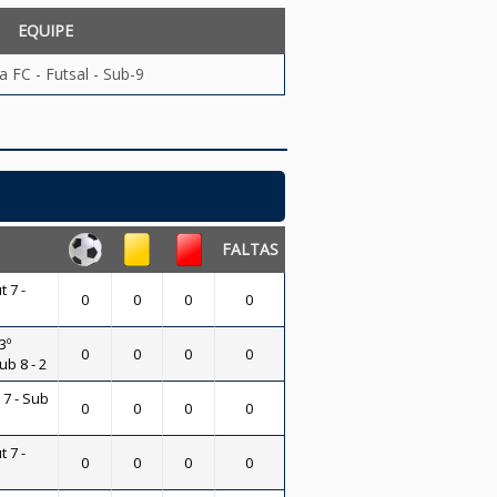
EQUIPE
a FC - Futsal - Sub-9
FALTAS
t 7 -
0
0
0
0
3º
0
0
0
0
ub 8 - 2
 7 - Sub
0
0
0
0
t 7 -
0
0
0
0