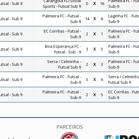
Carangola FC/Social
Palmeira FC - Fut
tsal - Sub 9
0
X
16
Sports - Futsal Sub 9
Sub-9
Palmeira FC - Futsal -
Laginha FC - Futs
tsal - Sub 9
14
X
6
Sub-9
Sub-9
EC Corrêas - Futsal -
Palmeira FC - Fut
tsal - Sub 9
2
X
1
Sub-9
Sub-9
Boa Esperança FC -
Palmeira FC - Fut
tsal - Sub 9
3
X
5
Futsal - Sub - 9
Sub-9
Serra / Celminha -
Palmeira FC - Fut
tsal - Sub 9
2
X
3
Futsal Sub 9
Sub-9
Palmeira FC - Futsal -
Serra / Celminha
tsal - Sub 9
5
X
6
Sub-9
Futsal Sub 9
Palmeira FC - Futsal -
EC Corrêas - Futs
tsal - Sub 9
2
X
5
Sub-9
Sub-9
PARCEIROS