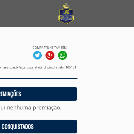
COMPARTILHE TAMBÉM!
litana.com.br/estatistica_atleta.php?cod_atleta=105151
REMIAÇÕES
sui nenhuma premiação.
S CONQUISTADOS