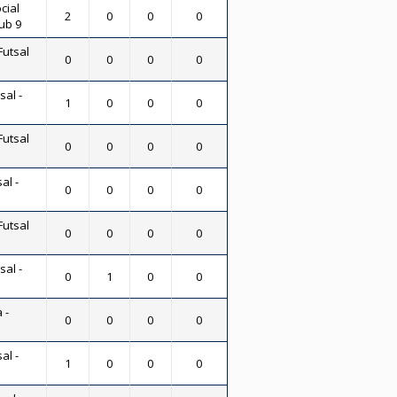
cial
2
0
0
0
Sub 9
Futsal
0
0
0
0
sal -
1
0
0
0
Futsal
0
0
0
0
al -
0
0
0
0
Futsal
0
0
0
0
sal -
0
1
0
0
 -
0
0
0
0
al -
1
0
0
0