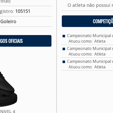
otal)
O atleta não possui 
gistro:
105151
COMPETIÇÕ
:
Goleiro
Campeonato Municipal de
OGOS OFICIAIS
Atuou como: Atleta
Campeonato Municipal de
Atuou como: Atleta
Campeonato Municipal de
Atuou como: Atleta
NíVEL 4