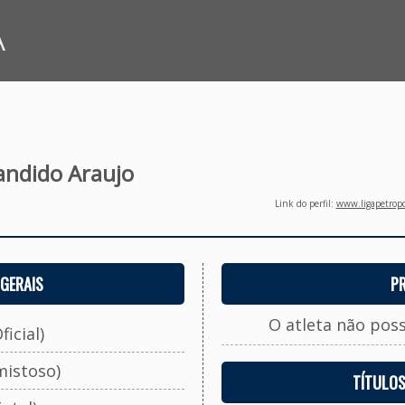
A
andido Araujo
Link do perfil:
www.ligapetropo
GERAIS
P
O atleta não pos
ficial)
mistoso)
TÍTULO