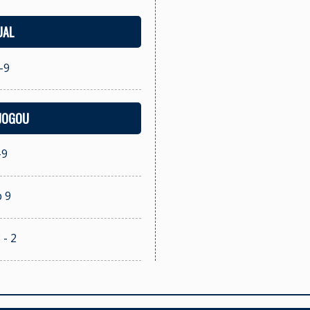
UAL
-9
 JOGOU
-9
b 9
 - 2