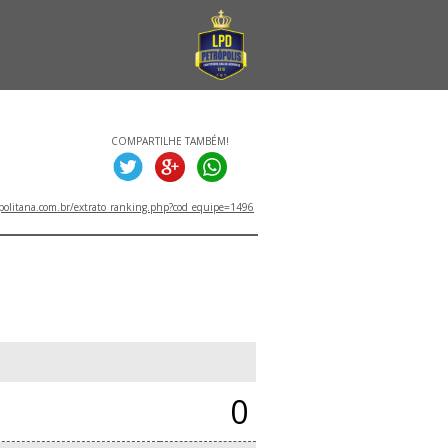
COMPARTILHE TAMBÉM!
politana.com.br/extrato_ranking.php?cod_equipe=1496
0