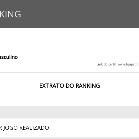
KING
asculino
Link do perfil:
www.ligapetro
EXTRATO DO RANKING
S
R JOGO REALIZADO