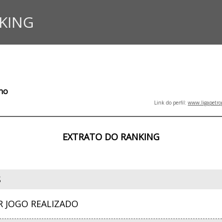
KING
ino
Link do perfil:
www.ligapetro
EXTRATO DO RANKING
S
R JOGO REALIZADO