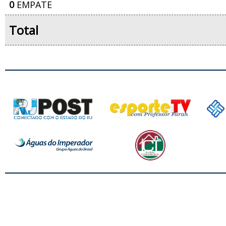
0
EMPATE
Total