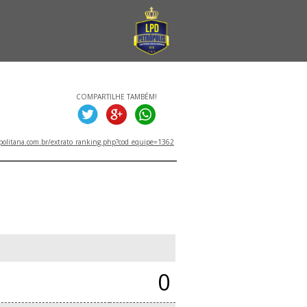
COMPARTILHE TAMBÉM!
politana.com.br/extrato_ranking.php?cod_equipe=1362
0