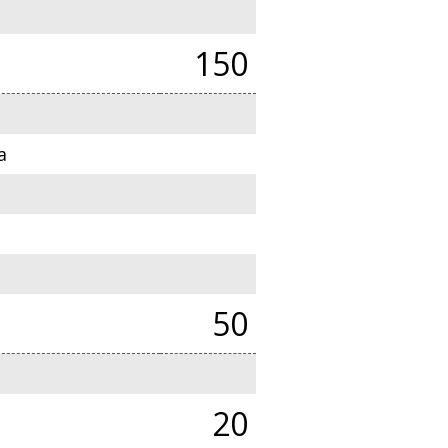
150
a
50
20