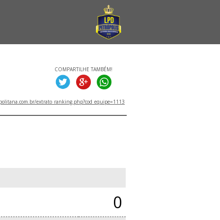
COMPARTILHE TAMBÉM!
politana.com.br/extrato_ranking.php?cod_equipe=1113
0