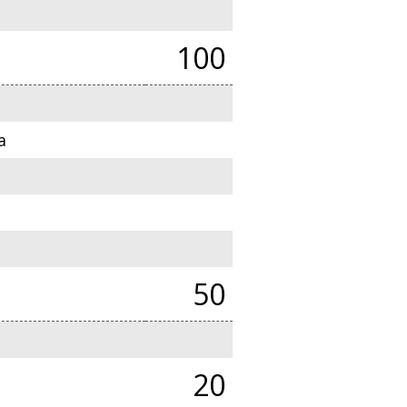
100
a
50
20