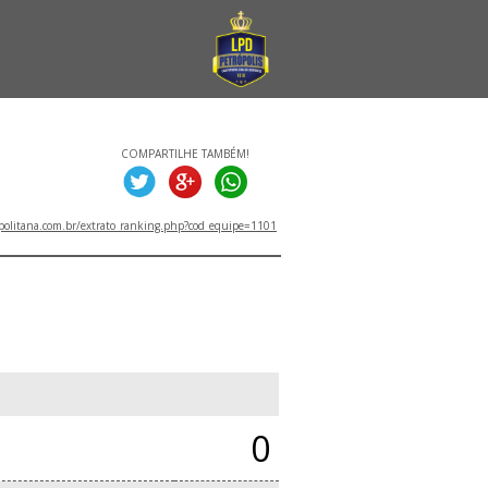
COMPARTILHE TAMBÉM!
politana.com.br/extrato_ranking.php?cod_equipe=1101
0