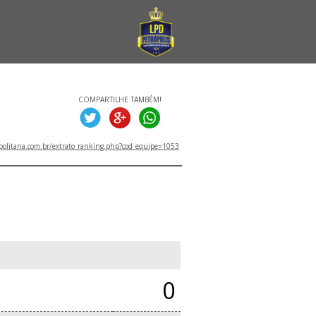
COMPARTILHE TAMBÉM!
politana.com.br/extrato_ranking.php?cod_equipe=1053
0