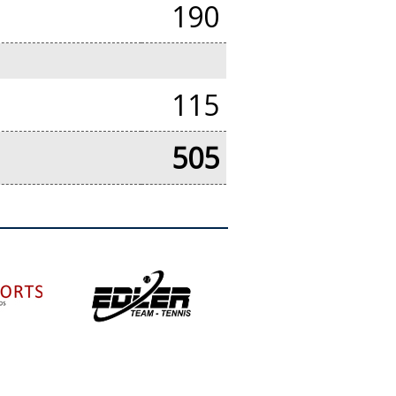
190
115
505