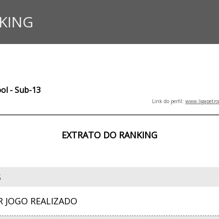
KING
bol - Sub-13
Link do perfil:
www.ligapetro
EXTRATO DO RANKING
S
R JOGO REALIZADO