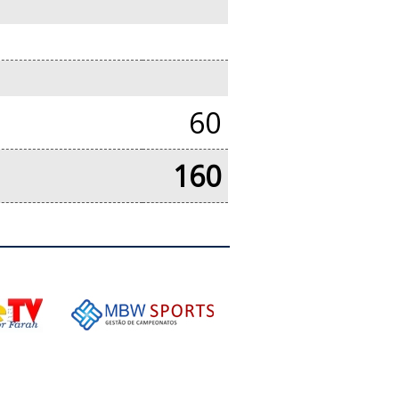
60
160