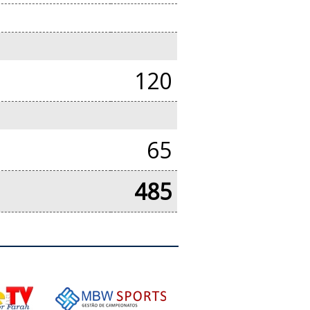
120
65
485