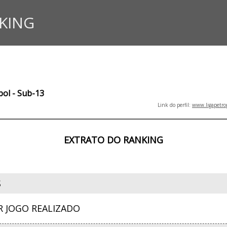
KING
bol - Sub-13
Link do perfil:
www.ligapetro
EXTRATO DO RANKING
S
R JOGO REALIZADO