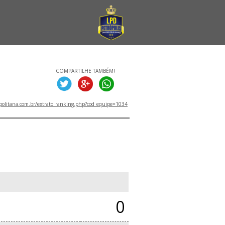
COMPARTILHE TAMBÉM!
politana.com.br/extrato_ranking.php?cod_equipe=1034
0