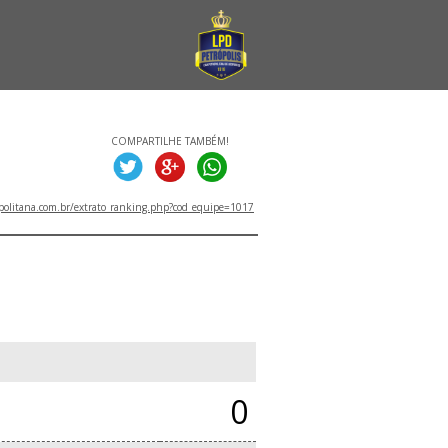
COMPARTILHE TAMBÉM!
politana.com.br/extrato_ranking.php?cod_equipe=1017
0