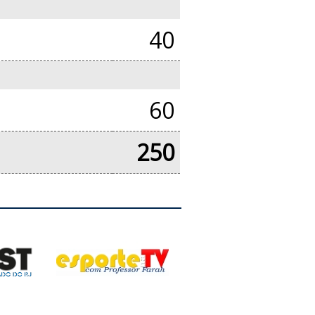
40
60
250