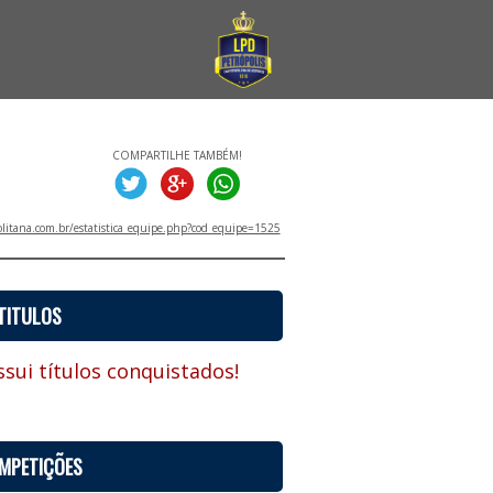
COMPARTILHE TAMBÉM!
litana.com.br/estatistica_equipe.php?cod_equipe=1525
TITULOS
sui títulos conquistados!
MPETIÇÕES