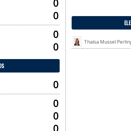
0
0
EL
0
Thaísa Mussel Perlin
0
OS
0
0
0
0