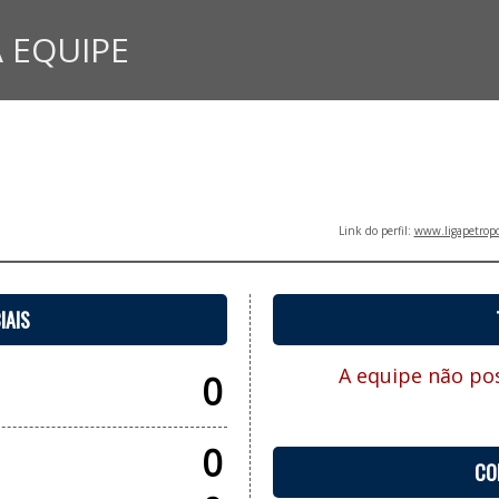
 EQUIPE
Link do perfil:
www.ligapetropo
IAIS
A equipe não pos
0
0
CO