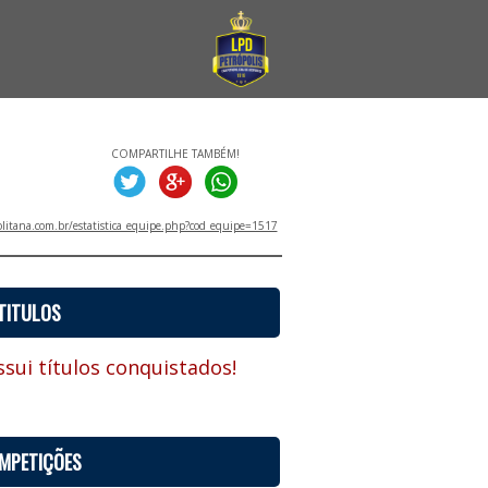
COMPARTILHE TAMBÉM!
litana.com.br/estatistica_equipe.php?cod_equipe=1517
TITULOS
sui títulos conquistados!
MPETIÇÕES