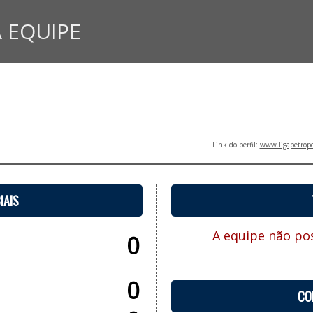
 EQUIPE
Link do perfil:
www.ligapetropo
IAIS
A equipe não pos
0
0
CO