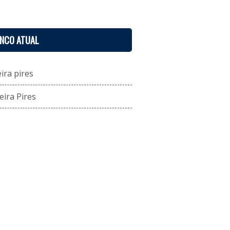
ENCO ATUAL
ira pires
eira Pires