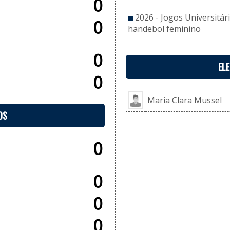
0
2026 - Jogos Universitár
0
handebol feminino
0
EL
0
Maria Clara Mussel
OS
0
0
0
0