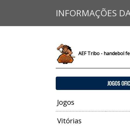
INFORMAÇÕES DA
AEF Tribo - handebol f
JOGOS OFIC
Jogos
Vitórias