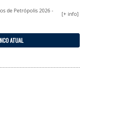
ios de Petrópolis 2026 -
[+ info]
ENCO ATUAL