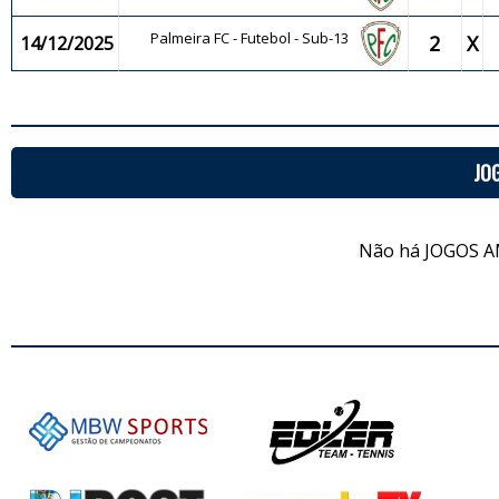
Palmeira FC - Futebol - Sub-13
2
X
14/12/2025
JO
Não há JOGOS A