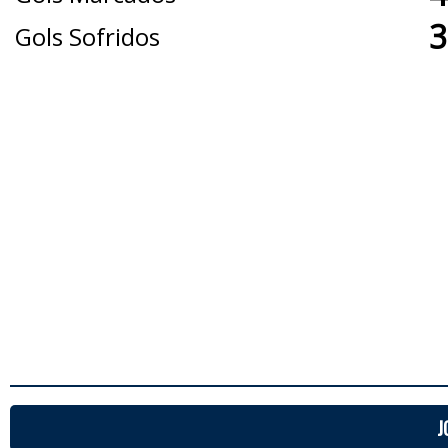
3
Gols Sofridos
J