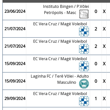
Instituto Bingen / P.Vôlei
0
X
23/06/2024
Petrópolis - Masc
EC Vera Cruz / Magé Voleibol
2
X
21/07/2024
EC Vera Cruz / Magé Voleibol
2
X
21/07/2024
EC Vera Cruz / Magé Voleibol
0
X
15/09/2024
Laginha FC / Terê Vôlei - Adulto
0
X
15/09/2024
Masculino
EC Vera Cruz / Magé Voleibol
1
X
29/09/2024