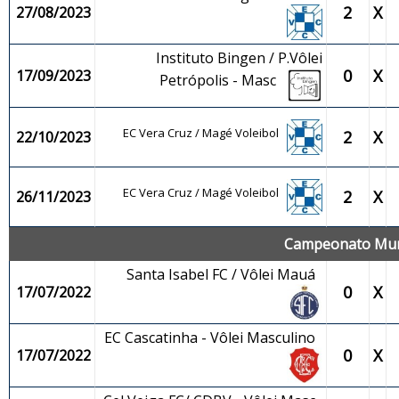
2
X
27/08/2023
Instituto Bingen / P.Vôlei
0
X
17/09/2023
Petrópolis - Masc
EC Vera Cruz / Magé Voleibol
2
X
22/10/2023
EC Vera Cruz / Magé Voleibol
2
X
26/11/2023
Campeonato Muni
Santa Isabel FC / Vôlei Mauá
0
X
17/07/2022
EC Cascatinha - Vôlei Masculino
0
X
17/07/2022