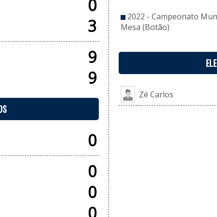
0
2022 - Campeonato Munic
3
Mesa (Botão)
9
EL
9
Zé Carlos
OS
0
0
0
0