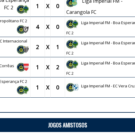
Boa Esperança
Liga Imperial FM -
1
X
0
FC 2
Carangola FC
tropolitano FC 2
Liga Imperial FM - Boa Espera
4
X
0
FC 2
SC Internacional
Liga Imperial FM - Boa Espera
2
X
1
FC 2
Liga Imperial FM - Boa Espera
C Corrêas
1
X
2
FC 2
a Esperança FC 2
Liga Imperial FM - EC Vera Cru
1
X
0
JOGOS AMISTOSOS