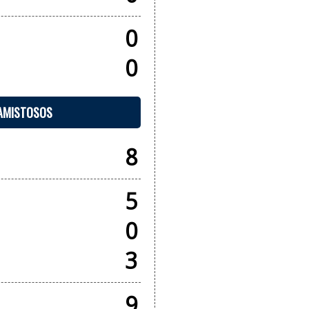
0
0
 AMISTOSOS
8
5
0
3
9