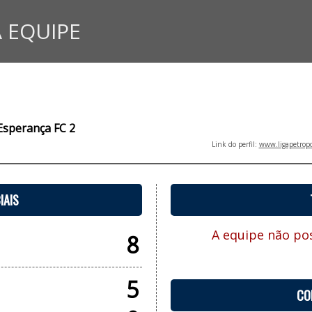
 EQUIPE
Esperança FC 2
Link do perfil:
www.ligapetropo
IAIS
A equipe não pos
8
5
CO