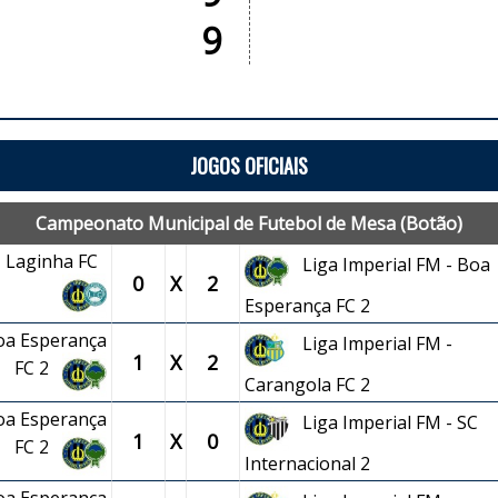
9
JOGOS OFICIAIS
Campeonato Municipal de Futebol de Mesa (Botão)
 - Laginha FC
Liga Imperial FM - Boa
0
X
2
Esperança FC 2
Boa Esperança
Liga Imperial FM -
1
X
2
FC 2
Carangola FC 2
Boa Esperança
Liga Imperial FM - SC
1
X
0
FC 2
Internacional 2