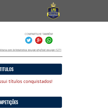
COMPARTILHE TAMBÉM!
litana.com.br/estatistica_equipe.php?cod_equipe=1271
TITULOS
sui títulos conquistados!
MPETIÇÕES