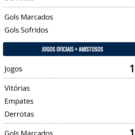
Gols Marcados
Gols Sofridos
JOGOS OFICIAIS + AMISTOSOS
1
Jogos
Vitórias
Empates
Derrotas
1
Gols Marcados