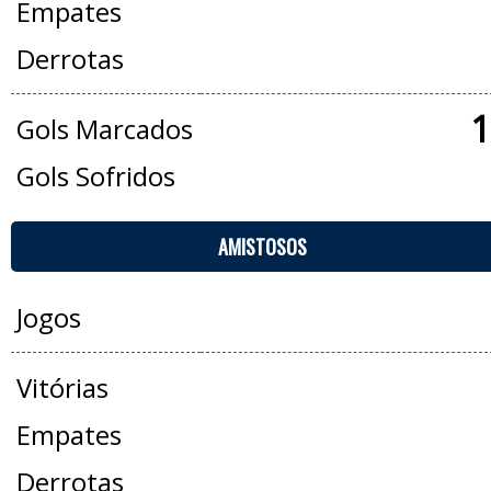
Empates
Derrotas
1
Gols Marcados
Gols Sofridos
AMISTOSOS
Jogos
Vitórias
Empates
Derrotas