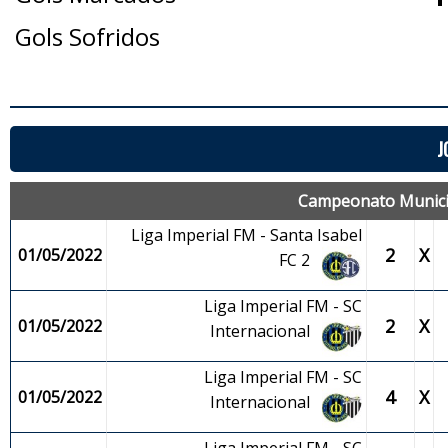
Gols Sofridos
J
Campeonato Municip
Liga Imperial FM - Santa Isabel
2
X
01/05/2022
FC 2
Liga Imperial FM - SC
2
X
01/05/2022
Internacional
Liga Imperial FM - SC
4
X
01/05/2022
Internacional