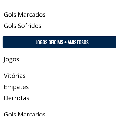
Gols Marcados
Gols Sofridos
JOGOS OFICIAIS + AMISTOSOS
Jogos
Vitórias
Empates
Derrotas
Gols Marcados