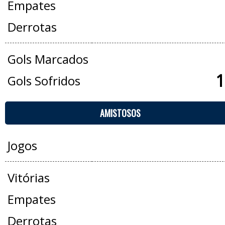
Empates
Derrotas
Gols Marcados
1
Gols Sofridos
AMISTOSOS
Jogos
Vitórias
Empates
Derrotas