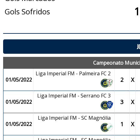
1
Gols Sofridos
J
Campeonato Municip
Liga Imperial FM - Palmeira FC 2
2
X
01/05/2022
Liga Imperial FM - Serrano FC 3
3
X
01/05/2022
Liga Imperial FM - SC Magnólia
1
X
01/05/2022