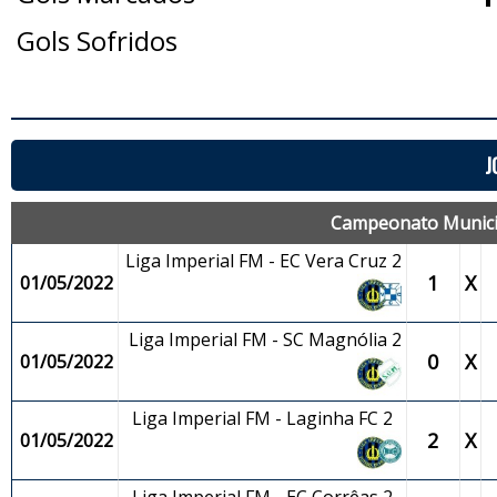
Gols Sofridos
J
Campeonato Municip
Liga Imperial FM - EC Vera Cruz 2
1
X
01/05/2022
Liga Imperial FM - SC Magnólia 2
0
X
01/05/2022
Liga Imperial FM - Laginha FC 2
2
X
01/05/2022