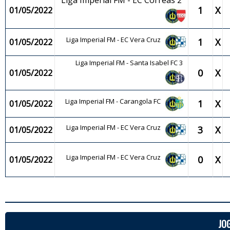
Liga Imperial FM - EC Corrêas 2
1
X
01/05/2022
Liga Imperial FM - EC Vera Cruz
1
X
01/05/2022
Liga Imperial FM - Santa Isabel FC 3
0
X
01/05/2022
Liga Imperial FM - Carangola FC
1
X
01/05/2022
Liga Imperial FM - EC Vera Cruz
3
X
01/05/2022
Liga Imperial FM - EC Vera Cruz
0
X
01/05/2022
JO