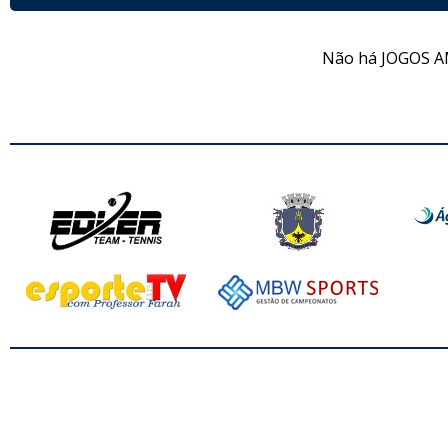
Não há JOGOS A