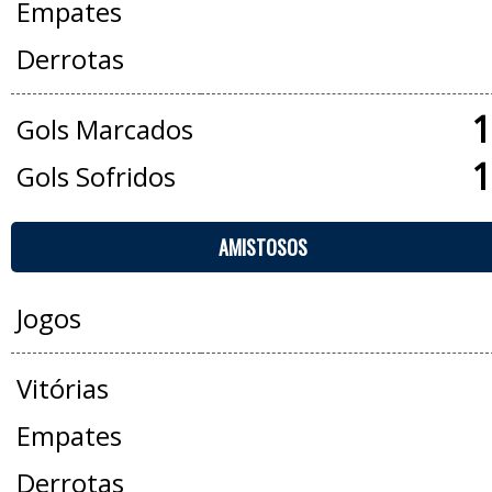
Empates
Derrotas
1
Gols Marcados
1
Gols Sofridos
AMISTOSOS
Jogos
Vitórias
Empates
Derrotas