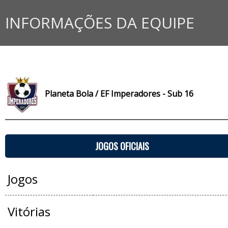
INFORMAÇÕES DA EQUIPE
Planeta Bola / EF Imperadores - Sub 16
JOGOS OFICIAIS
Jogos
Vitórias