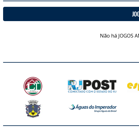
JO
Não há JOGOS A