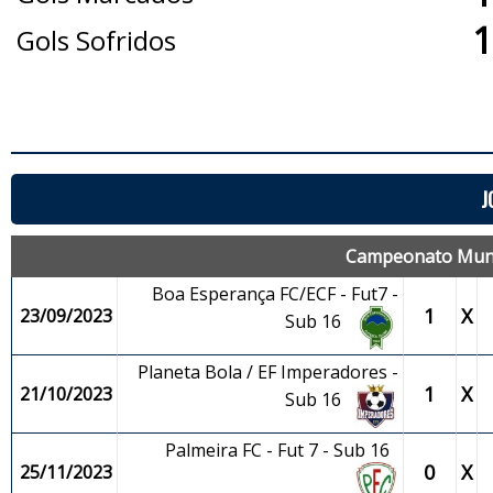
1
Gols Sofridos
J
Campeonato Munici
Boa Esperança FC/ECF - Fut7 -
1
X
23/09/2023
Sub 16
Planeta Bola / EF Imperadores -
1
X
21/10/2023
Sub 16
Palmeira FC - Fut 7 - Sub 16
0
X
25/11/2023