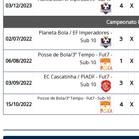
4
X
03/12/2023
Campeonato M
Planeta Bola / EF Imperadores -
3
X
02/07/2022
Sub 10
Posse de Bola/3º Tempo - Fut7 -
1
X
06/08/2022
Sub-10
EC Cascatinha / PIADF - Fut7 -
3
X
03/09/2022
Sub 10
Posse de Bola/3º Tempo - Fut7 - Sub-10
4
X
15/10/2022