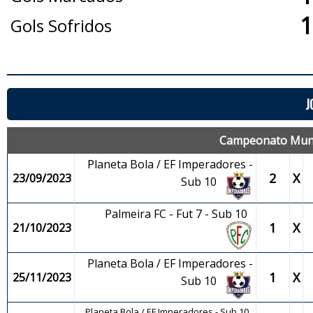
1
Gols Sofridos
J
Campeonato Munici
Planeta Bola / EF Imperadores -
2
X
23/09/2023
Sub 10
Palmeira FC - Fut 7 - Sub 10
1
X
21/10/2023
Planeta Bola / EF Imperadores -
1
X
25/11/2023
Sub 10
Planeta Bola / EF Imperadores - Sub 10