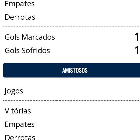
Empates
Derrotas
1
Gols Marcados
1
Gols Sofridos
AMISTOSOS
Jogos
Vitórias
Empates
Derrotas