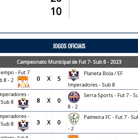
10
JOGOS OFICIAIS
Campeonato Municipal de Fut 7- Sub 8 - 2023
Tempo - Fut 7
Planeta Bola / EF
0
X
5
ub 8 - 2
Imperadores - Sub 8
Imperadores -
Serra Sports - Fut 7 - S
8
X
0
Sub 8
8 - 2
Imperadores -
Palmeira FC - Fut 7 - Su
3
X
0
Sub 8
- 2
eradores - Sub 8