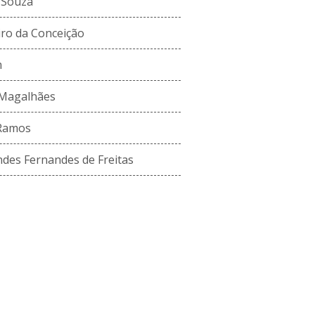
 Souza
iro da Conceição
m
 Magalhães
 Ramos
ndes Fernandes de Freitas