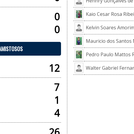
Hennry Gonçalves de
0
Kaio Cesar Rosa Ribe
0
Kelvin Soares Amori
Mauricio dos Santos
 AMISTOSOS
Pedro Paulo Mattos
12
Walter Gabriel Ferna
7
1
4
26