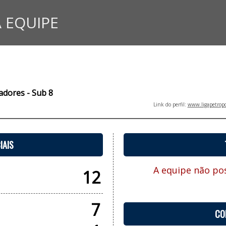
 EQUIPE
adores - Sub 8
Link do perfil:
www.ligapetropo
IAIS
A equipe não pos
12
7
CO