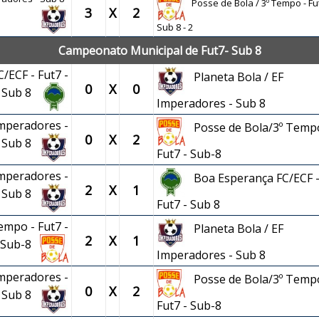
Posse de Bola / 3º Tempo - Fut
3
X
2
Sub 8 - 2
Campeonato Municipal de Fut7- Sub 8
/ECF - Fut7 -
Planeta Bola / EF
0
X
0
Sub 8
Imperadores - Sub 8
Imperadores -
Posse de Bola/3º Tempo
0
X
2
Sub 8
Fut7 - Sub-8
Imperadores -
Boa Esperança FC/ECF 
2
X
1
Sub 8
Fut7 - Sub 8
empo - Fut7 -
Planeta Bola / EF
2
X
1
Sub-8
Imperadores - Sub 8
Imperadores -
Posse de Bola/3º Tempo
0
X
2
Sub 8
Fut7 - Sub-8