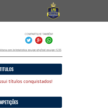
COMPARTILHE TAMBÉM!
litana.com.br/estatistica_equipe.php?cod_equipe=1235
TITULOS
sui títulos conquistados!
MPETIÇÕES