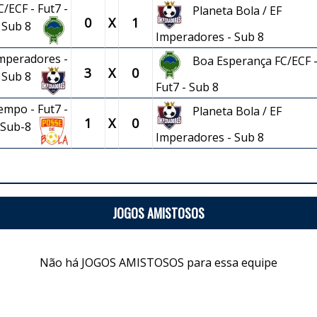
/ECF - Fut7 -
Planeta Bola / EF
0
X
1
Sub 8
Imperadores - Sub 8
Imperadores -
Boa Esperança FC/ECF 
3
X
0
Sub 8
Fut7 - Sub 8
empo - Fut7 -
Planeta Bola / EF
1
X
0
Sub-8
Imperadores - Sub 8
JOGOS AMISTOSOS
Não há JOGOS AMISTOSOS para essa equipe