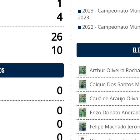
1
2023 - Campeonato Munic
4
2023
2022 - Campeonato Munic
26
10
EL
OS
Arthur Oliveira Rocha
Caique Dos Santos M
0
Cauã de Araujo Oliva
0
Enzo Donato Andrad
0
Felipe Machado Jero
0