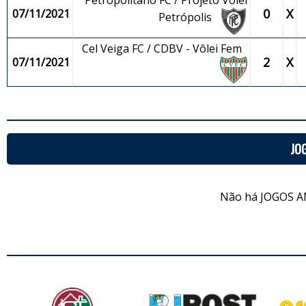
Petropolitano FC / Projeto Vôlei
0
X
07/11/2021
Petrópolis
Cel Veiga FC / CDBV - Vôlei Fem
2
X
07/11/2021
JO
Não há JOGOS A