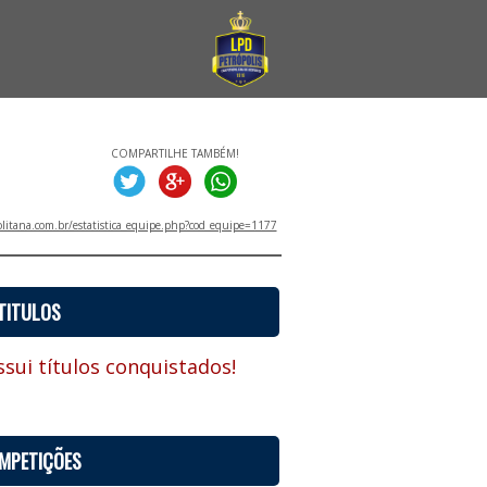
COMPARTILHE TAMBÉM!
litana.com.br/estatistica_equipe.php?cod_equipe=1177
TITULOS
sui títulos conquistados!
MPETIÇÕES