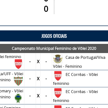
0
JOGOS OFICIAIS
Campeonato Municipal Feminino de Vôlei 2020
ôlei feminino
Casa de Portugal/Viva
-
X
-
Vôlei - Feminino
a/UFF - Vôlei
EC Corrêas - Vôlei
-
X
-
minino
feminino
mary - Vôlei
EC Corrêas - Vôlei
-
X
-
minino
feminino