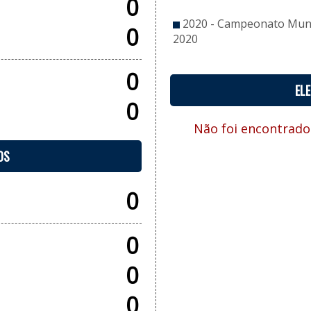
0
2020 - Campeonato Munic
0
2020
0
EL
0
Não foi encontrado
OS
0
0
0
0