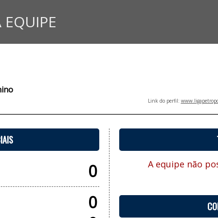
 EQUIPE
nino
Link do perfil:
www.ligapetropo
IAIS
A equipe não pos
0
0
CO