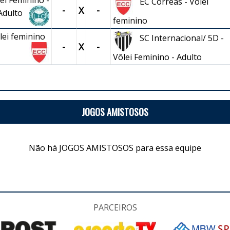
ei Feminino -
EC Corrêas - Vôlei
-
X
-
Adulto
feminino
ôlei feminino
SC Internacional/ 5D -
-
X
-
Vôlei Feminino - Adulto
JOGOS AMISTOSOS
Não há JOGOS AMISTOSOS para essa equipe
PARCEIROS