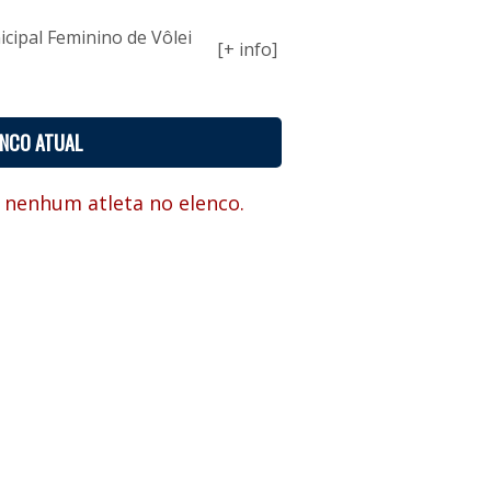
ipal Feminino de Vôlei
[+ info]
ENCO ATUAL
 nenhum atleta no elenco.