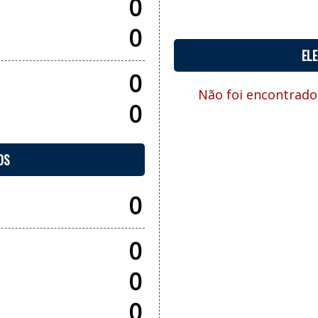
0
0
EL
0
Não foi encontrado
0
OS
0
0
0
0