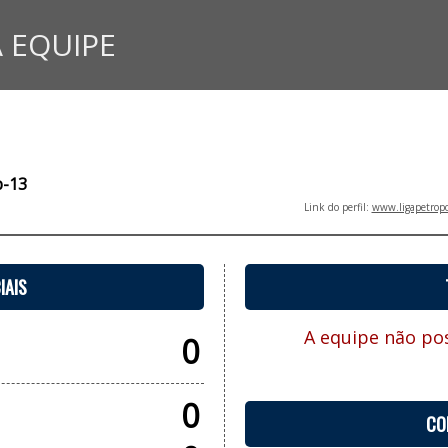
 EQUIPE
b-13
Link do perfil:
www.ligapetropo
IAIS
A equipe não pos
0
0
CO