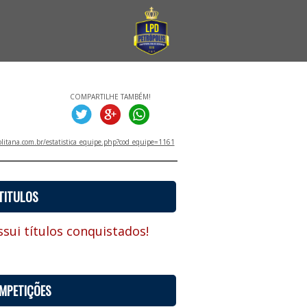
COMPARTILHE TAMBÉM!
litana.com.br/estatistica_equipe.php?cod_equipe=1161
TITULOS
sui títulos conquistados!
MPETIÇÕES