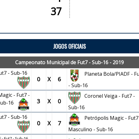
37
JOGOS OFICIAIS
Campeonato Municipal de Fut7 - Sub-16 - 2019
Fut7 - Sub-16
Planeta Bola/PIADF - F
0
X
6
- Sub-16
agic - Fut7 -
Coronel Veiga - Fut7 -
3
X
0
 Sub-16
Sub-16
Fut7 - Sub-16
Petrópolis Magic - Fut7 
0
X
7
Masculino - Sub-16
 - Fut7 - Sub-16