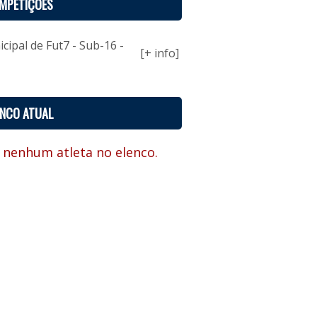
MPETIÇÕES
ipal de Fut7 - Sub-16 -
[+ info]
ENCO ATUAL
 nenhum atleta no elenco.