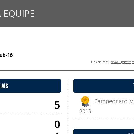
 EQUIPE
Sub-16
Link do perfil:
www.ligapetropo
IAIS
Campeonato Muni
5
2019
0