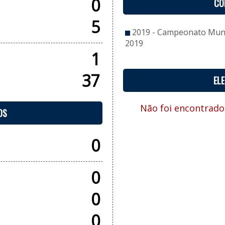
0
CO
5
2019 - Campeonato Munic
2019
1
37
EL
Não foi encontrado
OS
0
0
0
0