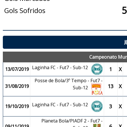
5
Gols Sofridos
J
Campeonato Munic
Laginha FC - Fut7 - Sub-12
1
X
13/07/2019
Posse de Bola/3º Tempo - Fut7 -
13
X
31/08/2019
Sub-12
Laginha FC - Fut7 - Sub-12
3
X
19/10/2019
Planeta Bola/PIADF 2 - Fut7 -
6
X
09/11/2019