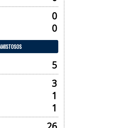
0
0
 AMISTOSOS
5
3
1
1
26