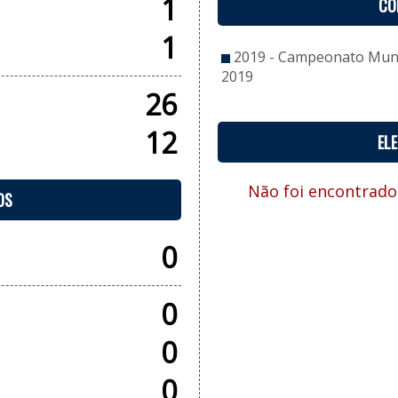
1
CO
1
2019 - Campeonato Munic
2019
26
12
EL
Não foi encontrado
OS
0
0
0
0