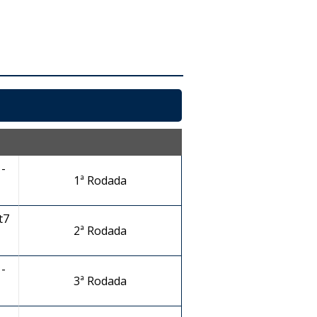
-
1ª Rodada
t7
2ª Rodada
-
3ª Rodada