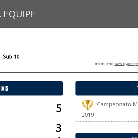
 EQUIPE
 - Sub-10
Link do perfil:
www.ligapetropo
IAIS
Campeonato Muni
5
2019
3