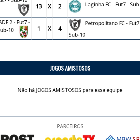
Fut7 - Sub-10
Laginha FC - Fut7 - Sub
13
X
2
DF 2 - Fut7 -
Petropolitano FC - Fut7 
1
X
4
Sub-10
Sub-10
JOGOS AMISTOSOS
Não há JOGOS AMISTOSOS para essa equipe
PARCEIROS