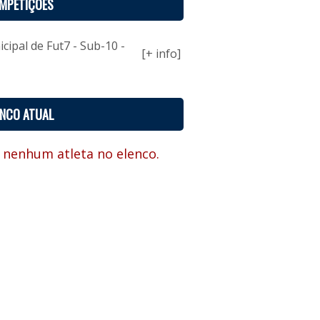
MPETIÇÕES
ipal de Fut7 - Sub-10 -
[+ info]
ENCO ATUAL
 nenhum atleta no elenco.