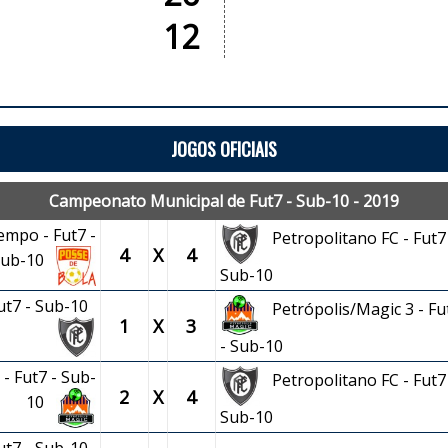
12
JOGOS OFICIAIS
Campeonato Municipal de Fut7 - Sub-10 - 2019
empo - Fut7 -
Petropolitano FC - Fut7 
4
X
4
Sub-10
Sub-10
Fut7 - Sub-10
Petrópolis/Magic 3 - Fu
1
X
3
- Sub-10
- Fut7 - Sub-
Petropolitano FC - Fut7 
2
X
4
10
Sub-10