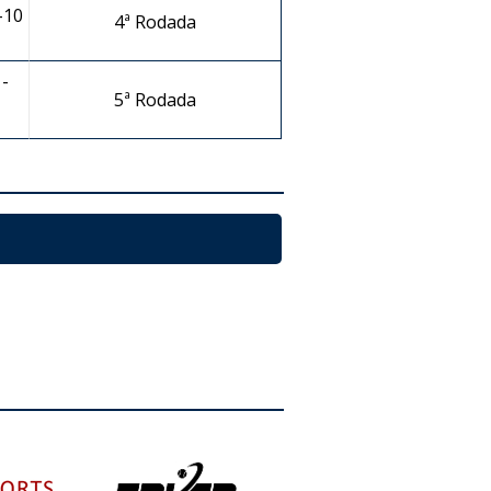
-10
4ª Rodada
-
5ª Rodada