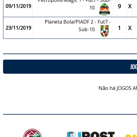
Petrópolis/Magic 1 - Fut7 - Sub-
9
X
09/11/2019
10
Planeta Bola/PIADF 2 - Fut7 -
1
X
23/11/2019
Sub-10
JO
Não há JOGOS A