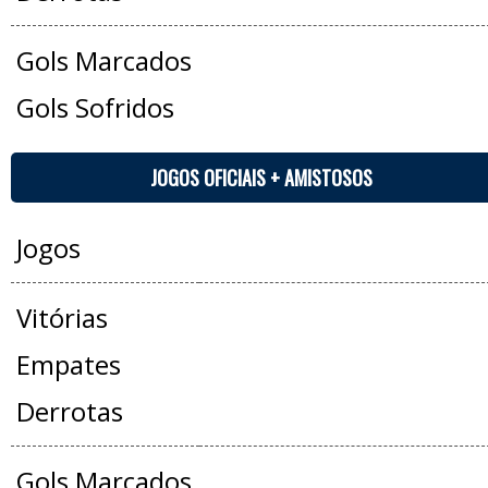
Gols Marcados
Gols Sofridos
JOGOS OFICIAIS + AMISTOSOS
Jogos
Vitórias
Empates
Derrotas
Gols Marcados