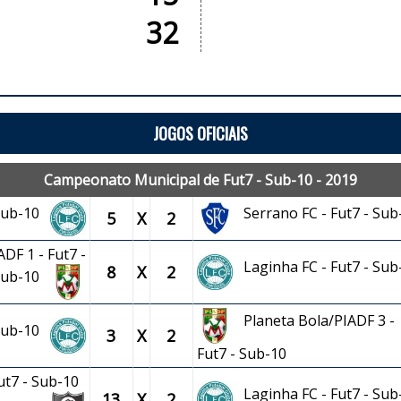
32
JOGOS OFICIAIS
Campeonato Municipal de Fut7 - Sub-10 - 2019
 Sub-10
Serrano FC - Fut7 - Sub
5
X
2
DF 1 - Fut7 -
Laginha FC - Fut7 - Sub
8
X
2
Sub-10
Planeta Bola/PIADF 3 -
 Sub-10
3
X
2
Fut7 - Sub-10
Fut7 - Sub-10
Laginha FC - Fut7 - Sub
13
X
2