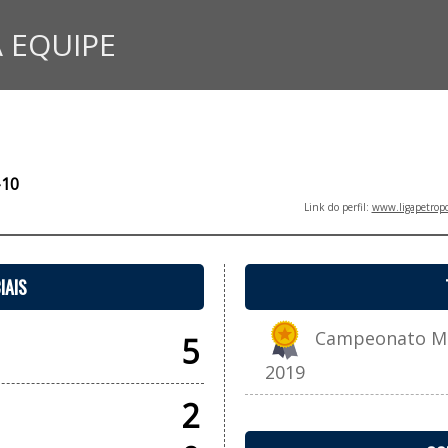
 EQUIPE
-10
Link do perfil:
www.ligapetropo
IAIS
Campeonato Muni
5
2019
2