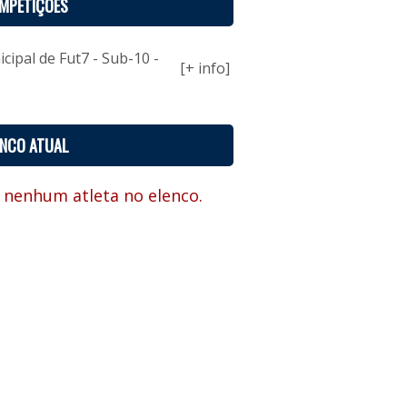
MPETIÇÕES
ipal de Fut7 - Sub-10 -
[+ info]
ENCO ATUAL
 nenhum atleta no elenco.