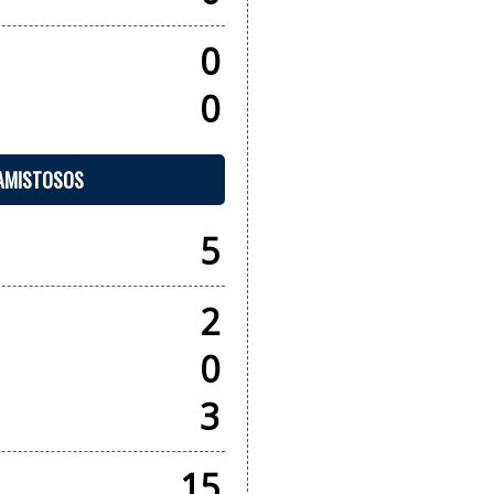
0
0
 AMISTOSOS
5
2
0
3
15