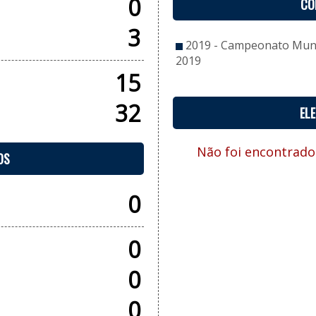
0
CO
3
2019 - Campeonato Munic
2019
15
32
EL
Não foi encontrado
OS
0
0
0
0