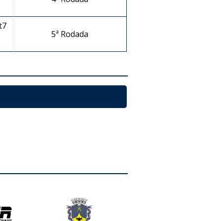
t7
5ª Rodada