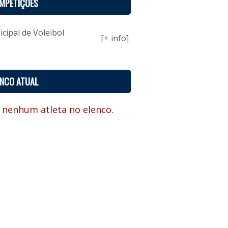
MPETIÇÕES
ipal de Voleibol
[+ info]
ENCO ATUAL
 nenhum atleta no elenco.