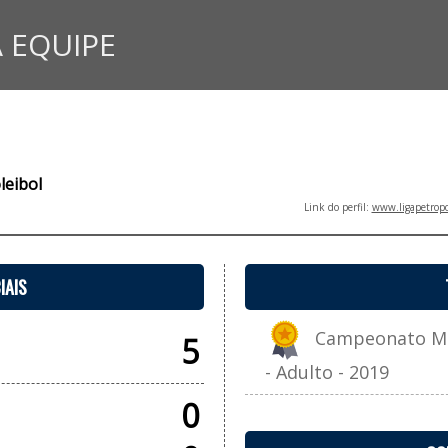
 EQUIPE
leibol
Link do perfil:
www.ligapetropo
IAIS
Campeonato Mun
5
- Adulto - 2019
0