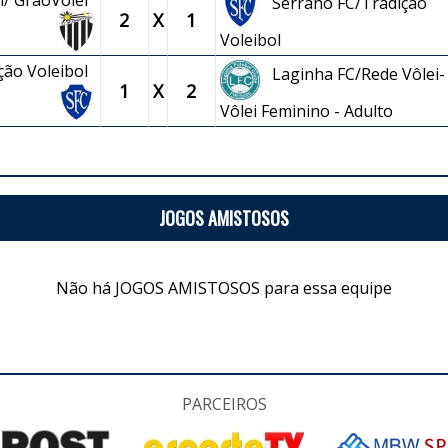
l/ GrâoVôlei
Serrano FC/Tradição
2
X
1
Voleibol
ção Voleibol
Laginha FC/Rede Vôlei-
1
X
2
Vôlei Feminino - Adulto
JOGOS AMISTOSOS
Não há JOGOS AMISTOSOS para essa equipe
PARCEIROS