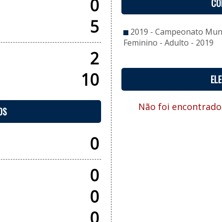
0
CO
5
2019 - Campeonato Munic
Feminino - Adulto - 2019
2
10
EL
Não foi encontrado
OS
0
0
0
0