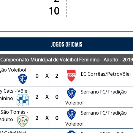
10
JOGOS OFICIAIS
Campeonato Municipal de Voleibol Feminino - Adulto - 2019
ção Voleibol
EC Corrêas/PetroVôlei
0
X
2
 Cats - Vôlei
Serrano FC/Tradição
2
X
0
minino
Voleibol
 São Tomás -
Serrano FC/Tradição
2
X
0
 Adulto
Voleibol