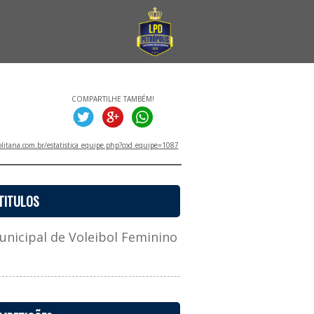
COMPARTILHE TAMBÉM!
litana.com.br/estatistica_equipe.php?cod_equipe=1087
TITULOS
icipal de Voleibol Feminino