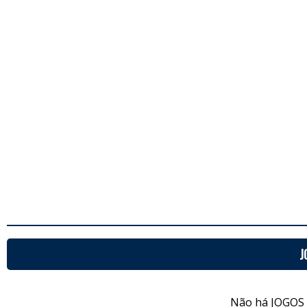
J
Não há JOGOS 