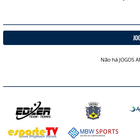
JO
Não há JOGOS A