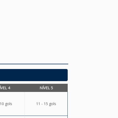
ÍVEL 4
NÍVEL 5
 10 gols
11 - 15 gols