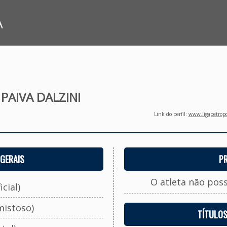
A
 PAIVA DALZINI
Link do perfil:
www.ligapetropo
GERAIS
P
O atleta não pos
cial)
mistoso)
TÍTULO