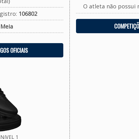
tal)
O atleta não possui 
gistro:
106802
COMPETIÇÕ
:
Meia
OGOS OFICIAIS
NíVEL 1