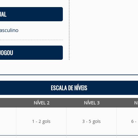
UAL
asculino
 JOGOU
ESCALA DE NÍVEIS
NÍVEL 2
NÍVEL 3
N
1 - 2 gols
3 - 5 gols
6 -