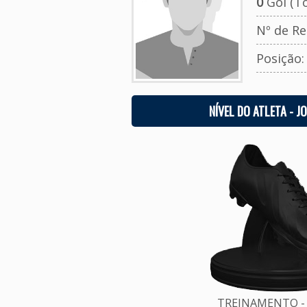
0
Gol (To
Nº de Re
Posição
NÍVEL DO ATLETA - J
TREINAMENTO - 