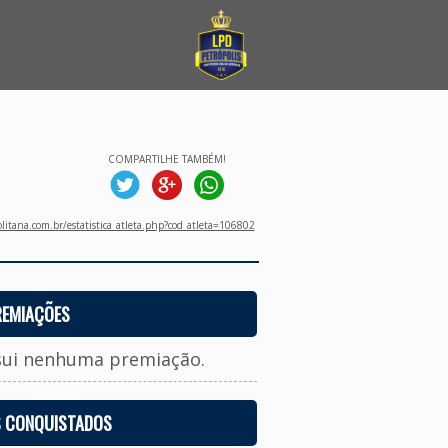
COMPARTILHE TAMBÉM!
litana.com.br/estatistica_atleta.php?cod_atleta=106802
REMIAÇÕES
sui nenhuma premiação.
S CONQUISTADOS