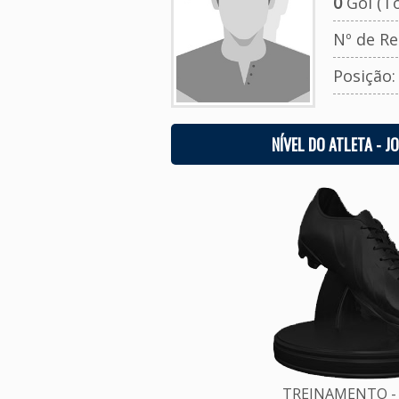
0
Gol (To
Nº de Re
Posição
NÍVEL DO ATLETA - J
TREINAMENTO - 