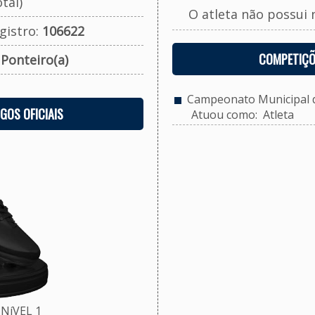
tal)
O atleta não possui 
gistro:
106622
COMPETIÇÕ
:
Ponteiro(a)
Campeonato Municipal de
OGOS OFICIAIS
Atuou como: Atleta
NíVEL 1