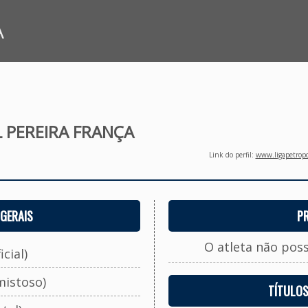
A
 PEREIRA FRANÇA
Link do perfil:
www.ligapetropo
GERAIS
P
O atleta não pos
cial)
mistoso)
TÍTULO