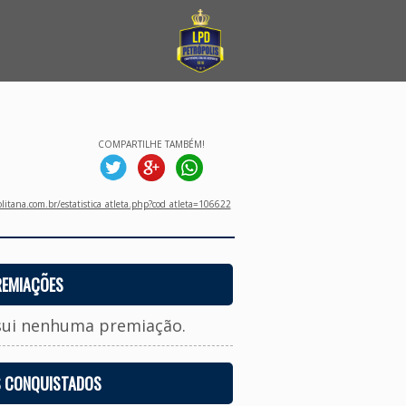
COMPARTILHE TAMBÉM!
litana.com.br/estatistica_atleta.php?cod_atleta=106622
REMIAÇÕES
sui nenhuma premiação.
S CONQUISTADOS