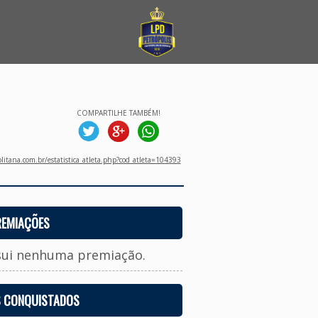
COMPARTILHE TAMBÉM!
litana.com.br/estatistica_atleta.php?cod_atleta=104393
REMIAÇÕES
sui nenhuma premiação.
S CONQUISTADOS