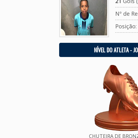
21
Gols (
Nº de Re
Posição
NÍVEL DO ATLETA - J
CHUTEIRA DE BRONZE