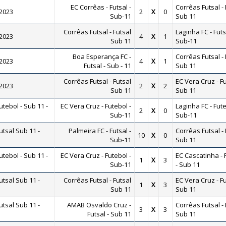
EC Corrêas - Futsal -
Corrêas Futsal - 
 2023
2
X
0
Sub-11
Sub 11
Corrêas Futsal - Futsal
Laginha FC - Futs
 2023
4
X
1
Sub 11
Sub-11
Boa Esperança FC -
Corrêas Futsal - 
 2023
4
X
1
Futsal - Sub - 11
Sub 11
Corrêas Futsal - Futsal
EC Vera Cruz - Fu
 2023
2
X
2
Sub 11
Sub 11
ebol - Sub 11 -
EC Vera Cruz - Futebol -
Laginha FC - Fute
2
X
0
Sub-11
Sub-11
tsal Sub 11 -
Palmeira FC - Futsal -
Corrêas Futsal - 
10
X
0
Sub-11
Sub 11
ebol - Sub 11 -
EC Vera Cruz - Futebol -
EC Cascatinha - 
1
X
3
Sub-11
- Sub 11
tsal Sub 11 -
Corrêas Futsal - Futsal
EC Vera Cruz - Fu
1
X
3
Sub 11
Sub 11
tsal Sub 11 -
AMAB Osvaldo Cruz -
Corrêas Futsal - 
3
X
3
Futsal - Sub 11
Sub 11