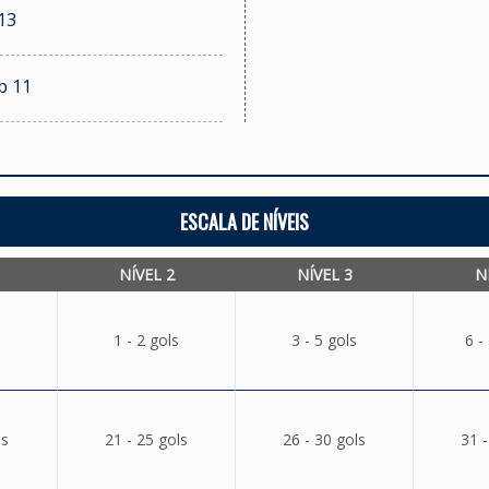
13
b 11
ESCALA DE NÍVEIS
NÍVEL 2
NÍVEL 3
N
1 - 2 gols
3 - 5 gols
6 -
ls
21 - 25 gols
26 - 30 gols
31 -