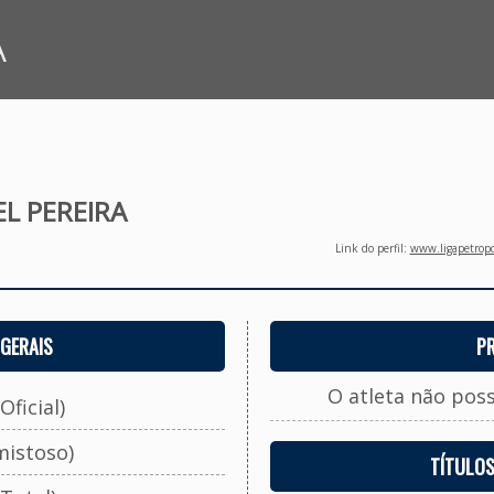
A
EL PEREIRA
Link do perfil:
www.ligapetropo
GERAIS
P
O atleta não pos
Oficial)
mistoso)
TÍTULO