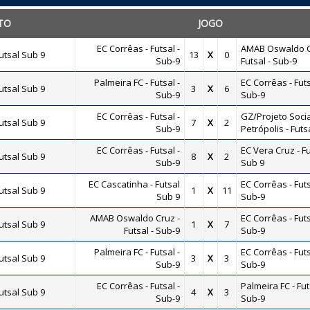
TO
JOGO
EC Corrêas - Futsal -
AMAB Oswaldo C
tsal Sub 9
13
X
0
Sub-9
Futsal - Sub-9
Palmeira FC - Futsal -
EC Corrêas - Futs
tsal Sub 9
3
X
6
Sub-9
Sub-9
EC Corrêas - Futsal -
GZ/Projeto Socia
tsal Sub 9
7
X
2
Sub-9
Petrópolis - Futs
EC Corrêas - Futsal -
EC Vera Cruz - Fu
tsal Sub 9
8
X
2
Sub-9
Sub 9
EC Cascatinha - Futsal
EC Corrêas - Futs
tsal Sub 9
1
X
11
Sub 9
Sub-9
AMAB Oswaldo Cruz -
EC Corrêas - Futs
tsal Sub 9
1
X
7
Futsal - Sub-9
Sub-9
Palmeira FC - Futsal -
EC Corrêas - Futs
tsal Sub 9
3
X
3
Sub-9
Sub-9
EC Corrêas - Futsal -
Palmeira FC - Fut
tsal Sub 9
4
X
3
Sub-9
Sub-9