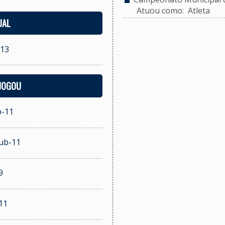
Atuou como: Atleta
UAL
-13
 JOGOU
b-11
Sub-11
9
11