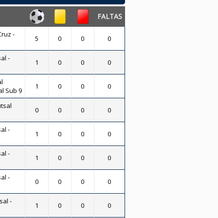
FALTAS
ruz -
5
0
0
0
al -
1
0
0
0
l
1
0
0
0
al Sub 9
tsal
0
0
0
0
al -
1
0
0
0
al -
1
0
0
0
al -
0
0
0
0
sal -
1
0
0
0