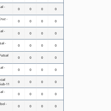
al -
0
0
0
0
ruz -
0
0
0
0
al -
0
0
0
0
sal -
0
0
0
0
Futsal
0
0
0
0
al -
0
0
0
0
cial
0
0
0
0
 Sub-11
al -
0
0
0
0
bol -
0
0
0
0