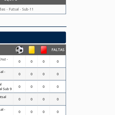
êas - Futsal - Sub-11
FALTAS
ruz -
0
0
0
0
al -
0
0
0
0
l
0
0
0
0
al Sub 9
tsal
0
0
0
0
al -
0
0
0
0