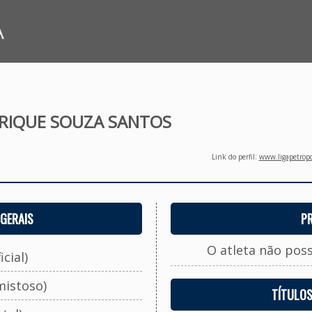
A
RIQUE SOUZA SANTOS
Link do perfil:
www.ligapetropo
GERAIS
P
O atleta não pos
cial)
mistoso)
TÍTULO