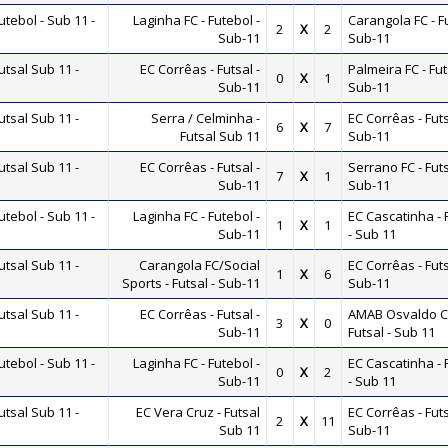
ebol - Sub 11 -
Laginha FC - Futebol -
Carangola FC - F
2
X
2
Sub-11
Sub-11
tsal Sub 11 -
EC Corrêas - Futsal -
Palmeira FC - Fut
0
X
1
Sub-11
Sub-11
tsal Sub 11 -
Serra / Celminha -
EC Corrêas - Futs
6
X
7
Futsal Sub 11
Sub-11
tsal Sub 11 -
EC Corrêas - Futsal -
Serrano FC - Futs
7
X
1
Sub-11
Sub-11
ebol - Sub 11 -
Laginha FC - Futebol -
EC Cascatinha - 
1
X
1
Sub-11
- Sub 11
tsal Sub 11 -
Carangola FC/Social
EC Corrêas - Futs
1
X
6
Sports - Futsal - Sub-11
Sub-11
tsal Sub 11 -
EC Corrêas - Futsal -
AMAB Osvaldo Cr
3
X
0
Sub-11
Futsal - Sub 11
ebol - Sub 11 -
Laginha FC - Futebol -
EC Cascatinha - 
0
X
2
Sub-11
- Sub 11
tsal Sub 11 -
EC Vera Cruz - Futsal
EC Corrêas - Futs
2
X
11
Sub 11
Sub-11