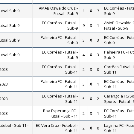
AMAB Oswaldo Cruz -
EC Corrêas - Futs
tsal Sub 9
1
X
7
Futsal - Sub-9
Sub-9
EC Corrêas - Futsal -
AMAB Oswaldo C
tsal Sub 9
9
X
1
Sub-9
Futsal - Sub-9
Palmeira FC - Futsal -
EC Corrêas - Futs
tsal Sub 9
3
X
3
Sub-9
Sub-9
EC Corrêas - Futsal -
Palmeira FC - Fut
tsal Sub 9
4
X
3
Sub-9
Sub-9
EC Corrêas - Futsal -
Corrêas Futsal - 
 2023
2
X
0
Sub-11
Sub 11
Palmeira FC - Futsal -
EC Corrêas - Futs
 2023
3
X
1
Sub-11
Sub-11
EC Corrêas - Futsal -
Carangola FC/So
 2023
5
X
2
Sub-11
Sports - Futsal -
Boa Esperança FC -
EC Corrêas - Futs
 2023
2
X
1
Futsal - Sub - 11
Sub-11
ebol - Sub 11 -
EC Vera Cruz - Futebol -
Laginha FC - Fute
2
X
0
Sub-11
Sub-11