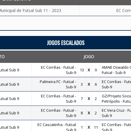
nicipal de Futsal Sub 11 - 2023
EC Corr
JOGOS ESCALADOS
TO
JOGO
EC Corrêas - Futsal -
AMAB Oswaldo C
tsal Sub 9
13
X
0
Sub-9
Futsal - Sub-9
Palmeira FC - Futsal -
EC Corrêas - Futs
tsal Sub 9
3
X
6
Sub-9
Sub-9
EC Corrêas - Futsal -
GZ/Projeto Socia
tsal Sub 9
7
X
2
Sub-9
Petrópolis - Futs
EC Corrêas - Futsal -
EC Vera Cruz - Fu
tsal Sub 9
8
X
2
Sub-9
Sub 9
EC Cascatinha - Futsal
EC Corrêas - Futs
tsal Sub 9
1
X
11
Sub 9
Sub-9