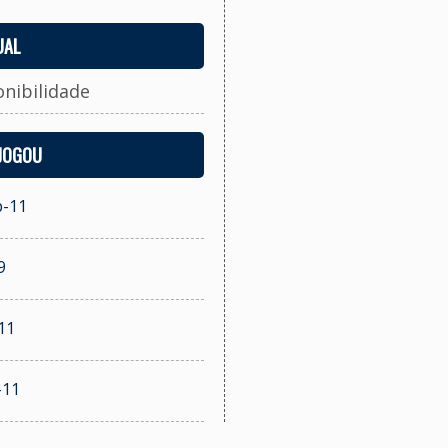
UAL
onibilidade
 JOGOU
b-11
9
11
-11