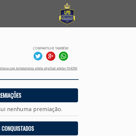
COMPARTILHE TAMBÉM!
litana.com.br/estatistica_atleta.php?cod_atleta=104390
REMIAÇÕES
sui nenhuma premiação.
S CONQUISTADOS